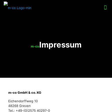
Impressum
m-co
m-co GmbH & co. KG
Eichendorffweg 10
48268 Greven
Tel.:
+49-(0)2575 40297-0